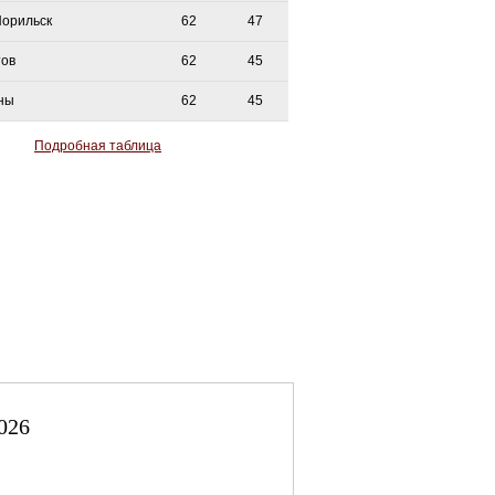
Норильск
62
47
тов
62
45
ны
62
45
Подробная таблица
026