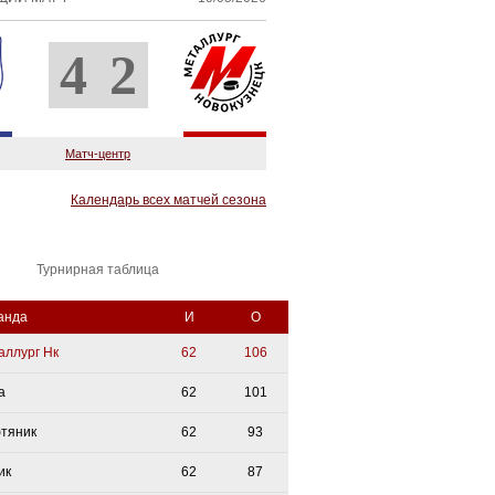
4
2
Матч-центр
Календарь всех матчей сезона
Турнирная таблица
анда
И
О
аллург Нк
62
106
а
62
101
тяник
62
93
ик
62
87