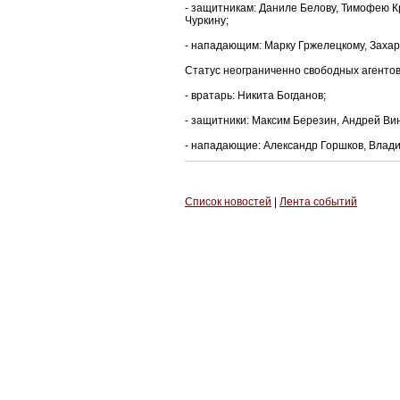
- защитникам: Даниле Белову, Тимофею Кр
Чуркину;
- нападающим: Марку Гржелецкому, Заха
Статус неограниченно свободных агентов,
- вратарь: Никита Богданов;
- защитники: Максим Березин, Андрей Ви
- нападающие: Александр Горшков, Влади
Список новостей
|
Лента событий