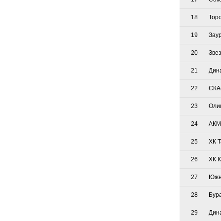
18
Тор
19
Зау
20
Зве
21
Дин
22
СКА
23
Оли
24
АКМ
25
ХК 
26
ХК 
27
Южн
28
Бур
29
Дин