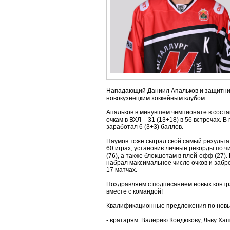
Нападающий Даниил Апальков и защитник
новокузнецким хоккейным клубом.
Апальков в минувшем чемпионате в соста
очкам в ВХЛ – 31 (13+18) в 56 встречах. 
заработал 6 (3+3) баллов.
Наумов тоже сыграл свой самый результат
60 играх, установив личные рекорды по ч
(76), а также блокшотам в плей-офф (27)
набрал максимальное число очков и забр
17 матчах.
Поздравляем с подписанием новых контр
вместе с командой!
Квалификационные предложения по новы
- вратарям: Валерию Кондюкову, Льву Ха