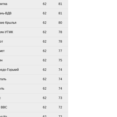
нитка
62
81
ань-ВДВ
62
81
кие Крылья
62
80
няк-УГМК
62
78
от
62
78
мет
62
77
ин
62
75
педо-Горький
62
74
таль
62
74
ель
62
74
с
62
73
 ВВС
62
72
ол Кр
62
72