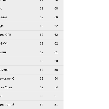
ос
62
68
ралье
62
66
зда
62
62
амо СПб
62
62
-ВМФ
62
62
мпия
62
61
62
60
Тамбов
62
58
Кристалл С
62
54
ый Урал
62
54
ан
62
51
амо-Алтай
62
51