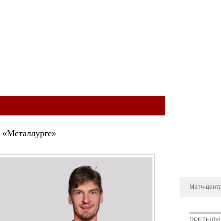
ый клуб
КОМАНДА
МОЛОДЁЖНАЯ КОМАНДА
МЕДИА
МАГА
О клубе
История
Руководство
в «Металлурге»
Новости
Контакты
Матч-цент
ПРЕДЫДУ