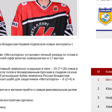
 Владислав Наумов подписали новые контракты с
ве «Металлурга» установил личный рекорд по голам и
В плей-офф капитан новокузнечан в 17 матчах
ивный чемпионат в карьере в лиге – 25 (7+18) очков в
М
Ком
ислу голов и блокированным броскам в гладком сезоне
. В розыгрыше Кубка чемпиона России Владислав
осил шайб для защитников «Металлурга» – 6 (2+4) в
1
Мет
2
Югр
актов и желаем прийти к самым максимальным целям
3
Неф
м контрактам сделаны:
4
Хим
шину;