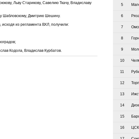
юкову, Льву Старикову, Савелию Ткачу, Владиславу
5
Маг
ру Шабловскому, Дмитрию Шешину.
6
Ряз
 исходя из регламента ВХЛ, получили:
7
Омс
8
Гор
ноградов;
9
Мол
слав Кодола, Владислав Курбатов.
10
Чел
11
Руб
12
Тор
13
Ижс
14
Диз
15
Бар
16
ЦСК
17
Сок