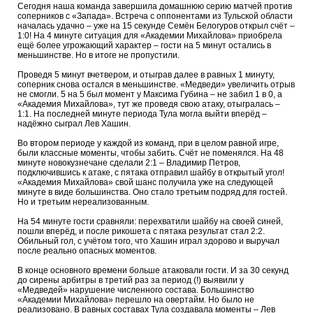
Сегодня наша команда завершила домашнюю серию матчей против
соперников с «Запада». Встреча с оппонентами из Тульской области
началась удачно – уже на 15 секунде Семён Белогуров открыл счёт –
1:0! На 4 минуте ситуация для «Академии Михайлова» приобрела
ещё более угрожающий характер – гости на 5 минут остались в
меньшинстве. Но в итоге не пропустили.
Проведя 5 минут вчетвером, и отыграв далее в равных 1 минуту,
соперник снова остался в меньшинстве. «Медведи» увеличить отрыв
не смогли. 5 на 5 был момент у Максима Губина – не забил 1 в 0, а
«Академия Михайлова», тут же проведя свою атаку, отыгралась –
1:1. На последней минуте периода Тула могла выйти вперёд –
надёжно сыграл Лев Хашин.
Во втором периоде у каждой из команд, при в целом равной игре,
были классные моменты, чтобы забить. Счёт не поменялся. На 48
минуте новокузнечане сделали 2:1 – Владимир Петров,
подключившись к атаке, с пятака отправил шайбу в открытый угол!
«Академия Михайлова» свой шанс получила уже на следующей
минуте в виде большинства. Оно стало третьим подряд для гостей.
Но и третьим нереализованным.
На 54 минуте гости сравняли: перехватили шайбу на своей синей,
пошли вперёд, и после рикошета с пятака результат стал 2:2.
Обильный гол, с учётом того, что Хашин играл здорово и выручал
после реально опасных моментов.
В конце основного времени больше атаковали гости. И за 30 секунд
до сирены арбитры в третий раз за период (!) выявили у
«Медведей» нарушение численного состава. Большинство
«Академии Михайлова» перешло на овертайм. Но было не
реализовано. В равных составах Тула создавала моменты – Лев