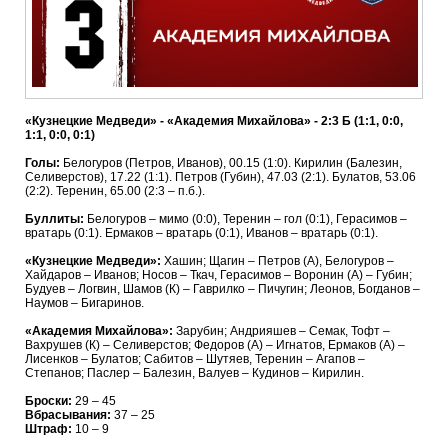
«Кузнецкие Медведи» - «Академия Михайлова» - 2:3 Б (1:1, 0:0,
1:1, 0:0, 0:1)
Голы:
Белогуров (Петров, Иванов), 00.15 (1:0). Кирилин (Балезин,
Селиверстов), 17.22 (1:1). Петров (Губин), 47.03 (2:1). Булатов, 53.06
(2:2). Теренин, 65.00 (2:3 – п.б.).
Буллиты:
Белогуров – мимо (0:0), Теренин – гол (0:1), Герасимов –
вратарь (0:1). Ермаков – вратарь (0:1), Иванов – вратарь (0:1).
«Кузнецкие Медведи»:
Хашин; Щагин – Петров (А), Белогуров –
Хайдаров – Иванов; Носов – Ткач, Герасимов – Воронин (А) – Губин;
Будуев – Логвин, Шамов (К) – Гаврилко – Пичугин; Леонов, Богданов –
Наумов – Бигаринов.
«Академия Михайлова»:
Зарубин; Андрияшев – Семак, Тофт –
Вахрушев (К) – Селиверстов; Федоров (А) – Игнатов, Ермаков (А) –
Лисенков – Булатов; Сабитов – Шутяев, Теренин – Агапов –
Степанов; Паслер – Балезин, Валуев – Кудинов – Кирилин.
Броски:
29 – 45
Вбрасывания:
37 – 25
Штраф:
10 – 9