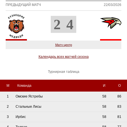
ПРЕДЫДУЩИЙ МАТЧ
22/03/2026
2
4
Матч-центр
Календарь всех матчей сезона
Турнирная таблица
М
Команда
И
О
1
Омские Ястребы
58
86
2
Стальные Лисы
58
83
3
Ирбис
58
81
4
Толпар
58
77