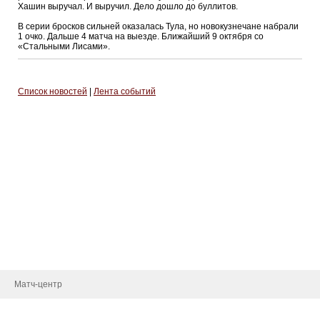
Хашин выручал. И выручил. Дело дошло до буллитов.
В серии бросков сильней оказалась Тула, но новокузнечане набрали
1 очко. Дальше 4 матча на выезде. Ближайший 9 октября со
«Стальными Лисами».
Список новостей
|
Лента событий
Тренерский штаб
Административный штаб
Состав
Статистика игроков
Календарь игр
Турнирная таблица
Новости
Матч-центр