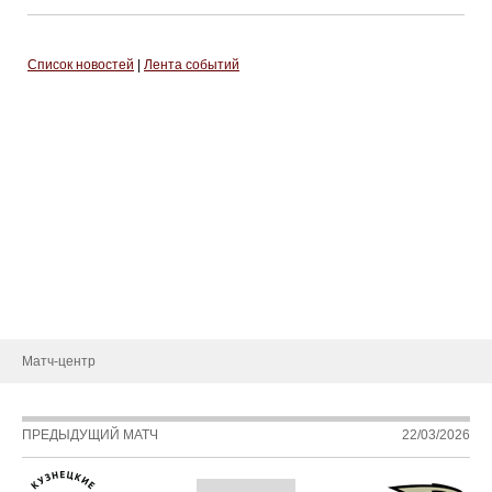
Список новостей
|
Лента событий
Тренерский штаб
Административный штаб
Состав
Статистика игроков
Календарь игр
Турнирная таблица
Новости
Матч-центр
ПРЕДЫДУЩИЙ МАТЧ
22/03/2026