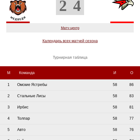
2
4
Матч-центр
Календарь всех матчей сезона
Турнирная таблица
М
Команда
И
О
1
Омские Ястребы
58
86
2
Стальные Лисы
58
83
3
Ирбис
58
81
4
Толпар
58
77
5
Авто
58
76