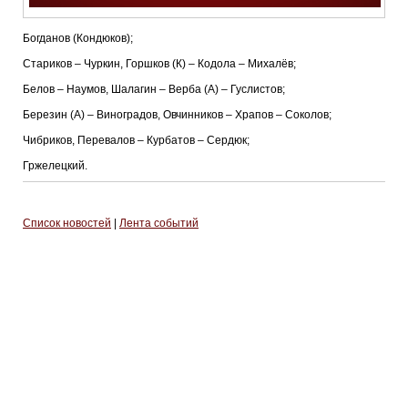
Богданов (Кондюков);
Стариков – Чуркин, Горшков (К) – Кодола – Михалёв;
Белов – Наумов, Шалагин – Верба (А) – Гуслистов;
Березин (А) – Виноградов, Овчинников – Храпов – Соколов;
Чибриков, Перевалов – Курбатов – Сердюк;
Гржелецкий.
Список новостей
|
Лента событий
Тренерский штаб
Административный штаб
Состав
Статистика игроков
Календарь игр
Турнирная таблица