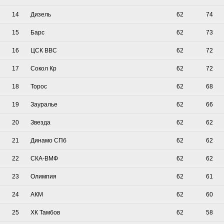
14
Дизель
62
74
15
Барс
62
73
16
ЦСК ВВС
62
72
17
Сокол Кр
62
72
18
Торос
62
68
19
Зауралье
62
66
20
Звезда
62
62
21
Динамо СПб
62
62
22
СКА-ВМФ
62
62
23
Олимпия
62
61
24
АКМ
62
60
25
ХК Тамбов
62
58