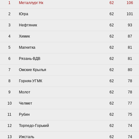
1
Металлург Нк
62
106
2
Югра
62
101
3
Нефтяник
62
93
4
Химик
62
87
5
Магнитка
62
81
6
Рязань-ВДВ
62
81
7
Омские Крылья
62
80
8
Горняк-УГМК
62
78
9
Молот
62
78
10
Челмет
62
77
11
Рубин
62
75
12
Торпедо-Горький
62
74
13
Ижсталь
62
74