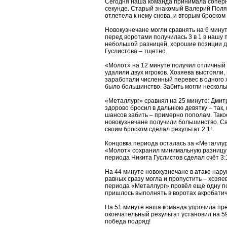
Сегодня наша команда принимала соперни
секунде. Старый знакомый Валерий Поляк
отлетела к нему снова, и вторым броском
Новокузнечане могли сравнять на 6 минут
перед воротами получилась 3 в 1 в нашу 
небольшой разницей, хорошие позиции д
Гуслистова – тщетно.
«Молот» на 12 минуте получил отличный 
удалили двух игроков. Хозяева выстояли, 
заработали численный перевес в одного хо
было большинство. Забить могли нескольк
«Металлург» сравнял на 25 минуте: Дмит
здорово бросил в дальнюю девятку – так, 
шансов забить – примерно пополам. Такое
новокузнечане получили большинство. С
своим броском сделал результат 2:1!
Концовка периода осталась за «Металлур
«Молот» сохранил минимальную разницу в
периода Никита Гуслистов сделал счёт 3:
На 44 минуте новокузнечане в атаке нару
равных сразу могла и пропустить – хозяе
периода «Металлург» провёл ещё одну пот
пришлось выполнять в воротах акробатич
На 51 минуте наша команда упрочила пре
окончательный результат установил на 5
победа подряд!