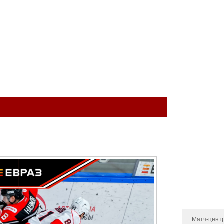
ый клуб
КОМАНДА
МОЛОДЁЖНАЯ КОМАНДА
МЕДИА
МАГА
Тренерский 
Администра
Состав
Статистика 
Календарь и
Турнирная т
Новости
Матч-цент