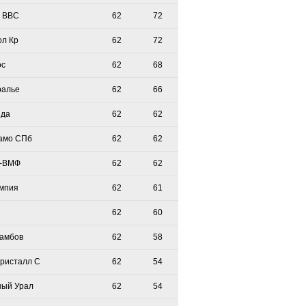
 ВВС
62
72
ол Кр
62
72
ос
62
68
ралье
62
66
зда
62
62
амо СПб
62
62
-ВМФ
62
62
мпия
62
61
62
60
Тамбов
62
58
Кристалл С
62
54
ый Урал
62
54