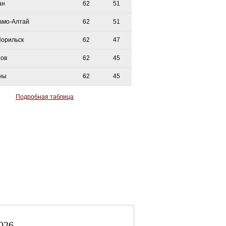
ан
62
51
амо-Алтай
62
51
Норильск
62
47
тов
62
45
ны
62
45
Подробная таблица
026