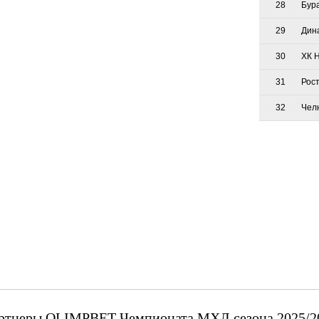
28
Бур
29
Дин
30
ХК 
31
Рос
32
Чел
ртнеры OLIMPBET Чемпионата МХЛ сезона 2025/2