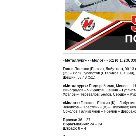
«Металлург» - «Молот» - 5:1 (0:1, 2:0, 3:0
Голы:
Поляков (Ерохин, Лабуткин), 00.13 (
(2:1 – бол). Гуслистов (Стариков, Шешин), 
Шешин, 58.43 (5:1).
«Металлург»:
Подскребалин; Минеев – На
Виноградов – Чибриков, Шешин – Гуслисто
Храпов – Перевалов; Белов, Сердюк – Ку
«Молот»:
Горшков; Ерохин (К) – Лабуткин
Зенчиков – Пластинин (А) – Николаев; Ко
Соколов, Галимзянов – Ябелов – Щербако
Броски:
36 – 27
Вбрасывания:
24 – 24
Штраф:
8 – 4