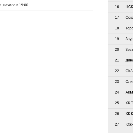
 начало в 19:00.
16
ЦСК
17
Сок
18
Тор
19
Зау
20
Зве
21
Дин
22
СКА
23
Оли
24
АКМ
25
ХК 
26
ХК 
27
Южн