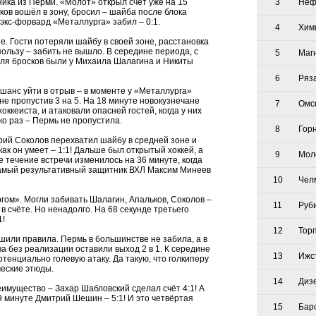
3
Неф
ка из Перми. «Молот» открыл счёт уже на 15
ов вошёл в зону, бросил – шайба после блока
 экс-форвард «Металлурга» забил – 0:1.
4
Хим
е. Гости потеряли шайбу в своей зоне, расстановка
пользу – забить не вышло. В середине периода, с
5
Маг
ля бросков были у Михаила Шалагина и Никиты
6
Ряз
шанс уйти в отрыв – в моменте у «Металлурга»
не пропустив 3 на 5. На 18 минуте новокузнечане
7
Омс
ккеиста, и атаковали опасней гостей, когда у них
о раз – Пермь не пропустила.
8
Гор
рий Соколов перехватил шайбу в средней зоне и
как он умеет – 1:1! Дальше был открытый хоккей, а
9
Мол
 течение встречи изменилось на 36 минуте, когда
амый результативный защитник ВХЛ Максим Минеев
10
Чел
гом». Могли забивать Шалагин, Апальков, Соколов –
11
Руб
 счёте. Но ненадолго. На 68 секунде третьего
1!
12
Тор
шили правила. Пермь в большинстве не забила, а в
ва без реализации оставили выход 2 в 1. К середине
13
Ижс
енциально голевую атаку. Да такую, что голкиперу
еские этюды.
14
Диз
имущество – Захар Шабловский сделал счёт 4:1! А
9 минуте Дмитрий Шешин – 5:1! И это четвёртая
15
Бар