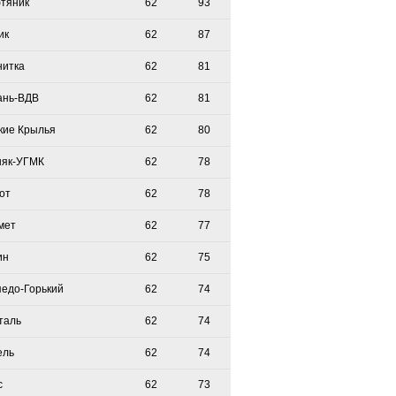
тяник
62
93
ик
62
87
нитка
62
81
ань-ВДВ
62
81
кие Крылья
62
80
няк-УГМК
62
78
от
62
78
мет
62
77
ин
62
75
педо-Горький
62
74
таль
62
74
ель
62
74
с
62
73