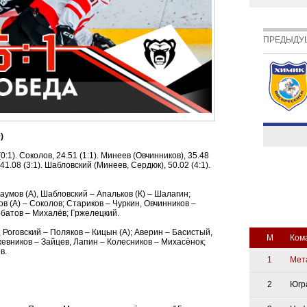
ПРЕДЫДУ
)
0:1). Соколов, 24.51 (1:1). Минеев (Овчинников), 35.48
41.08 (3:1). Шабловский (Минеев, Сердюк), 50.02 (4:1).
умов (А), Шабловский – Апальков (К) – Шалагин;
в (А) – Соколов; Стариков – Чуркин, Овчинников –
рбатов – Михалёв; Гржелецкий.
, Роговский – Поляков – Кицын (А); Аверин – Басистый,
М
Ком
жевников – Зайцев, Лапин – Колесников – Михасёнок;
в.
1
Мет
2
Югр