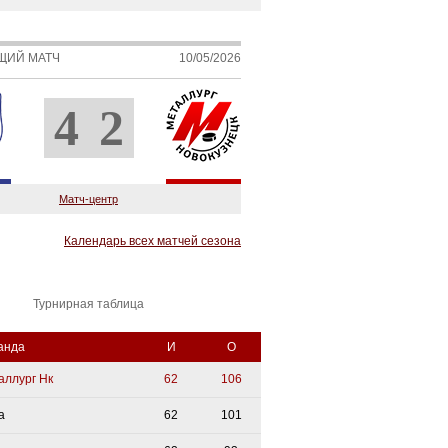
ЩИЙ МАТЧ
10/05/2026
4
2
Матч-центр
Календарь всех матчей сезона
Турнирная таблица
анда
И
О
аллург Нк
62
106
а
62
101